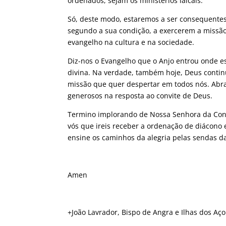
ordenados, sejam os ministérios laicais.
Só, deste modo, estaremos a ser consequente
segundo a sua condição, a exercerem a missã
evangelho na cultura e na sociedade.
Diz-nos o Evangelho que o Anjo entrou onde 
divina. Na verdade, também hoje, Deus contin
missão que quer despertar em todos nós. Abra
generosos na resposta ao convite de Deus.
Termino implorando de Nossa Senhora da Conc
vós que ireis receber a ordenação de diácono e
ensine os caminhos da alegria pelas sendas d
Amen
+João Lavrador, Bispo de Angra e Ilhas dos Aço