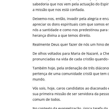
sabedoria que nos vem pela actuação do Espir
a missão que nos está confiada.
Deixemo-nos, então, invadir pela alegria e en
apreciar os dons espirituais com que somos 
nós a santidade e como nos predestinou para 
herança divina a que temos direito.
Realmente Deus quer fazer de nós um hino de 
De olhos voltados para Maria de Nazaré, a Ch
pronunciadas na vida de cada cristão quando 
Também hoje, pela ordenação de três diáconos 
pertença de uma comunidade cristã que tem co
mundo.
Vós sois, hoje, caros candidatos ao diaconado 
sua primeira missão de ser servidora da pes
comum de todos.
No contexto da evangelização, única tarefa da 