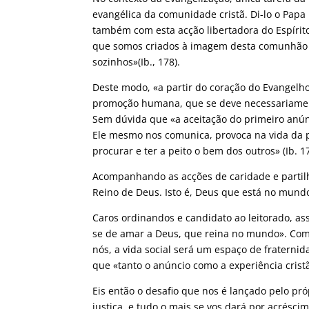
evangélica da comunidade cristã. Di-lo o Papa
também com esta acção libertadora do Espírito
que somos criados à imagem desta comunhão d
sozinhos»(Ib., 178).
Deste modo, «a partir do coração do Evangelh
promoção humana, que se deve necessariamente
Sem dúvida que «a aceitação do primeiro anún
Ele mesmo nos comunica, provoca na vida da p
procurar e ter a peito o bem dos outros» (Ib. 17
Acompanhando as acções de caridade e partilha
Reino de Deus. Isto é, Deus que está no mundo
Caros ordinandos e candidato ao leitorado, 
se de amar a Deus, que reina no mundo». Como
nós, a vida social será um espaço de fraternida
que «tanto o anúncio como a experiência crist
Eis então o desafio que nos é lançado pelo pró
justiça, e tudo o mais se vos dará por acréscim