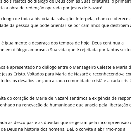
s dois relatos do diálogo de Deus com as Suas criaturas, o primei
icia a obra de redenção operada por Jesus de Nazaré.
 longo de toda a história da salvação. Interpela, chama e oferece 
erdade da pessoa que pode orientar-se por caminhos que destroem 
 é igualmente a desgraça dos tempos de hoje. Deus continua a
lhe em diálogo amoroso a Sua vida que é rejeitada por tantos secto
os é apresentado no diálogo entre o Mensageiro Celeste e Maria 
de Jesus Cristo. Voltados para Maria de Nazaré e reconhecendo-a c
odos os desafios lançado a cada comunidade cristã e a cada crist
lta do coração de Maria de Nazaré sentimos a exigência de respo
enhado na renovação da humanidade que anseia pela libertação 
a dada às desculpas e às dúvidas que se geram pela incompreensão 
 de Deus na história dos homens. Daí, o convite a abrirmo-nos à