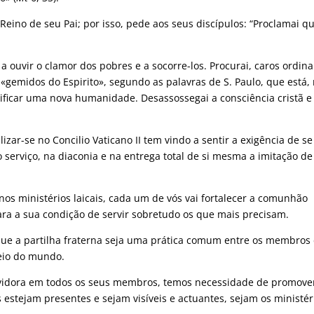
 Reino de seu Pai; por isso, pede aos seus discípulos: “Proclamai q
a ouvir o clamor dos pobres e a socorre-los. Procurai, caros ordin
o «gemidos do Espirito», segundo as palavras de S. Paulo, que está,
ficar uma nova humanidade. Desassossegai a consciência cristã e
lizar-se no Concilio Vaticano II tem vindo a sentir a exigência de se
 serviço, na diaconia e na entrega total de si mesma a imitação de
 nos ministérios laicais, cada um de vós vai fortalecer a comunhão
para a sua condição de servir sobretudo os que mais precisam.
 que a partilha fraterna seja uma prática comum entre os membros
eio do mundo.
rvidora em todos os seus membros, temos necessidade de promove
 estejam presentes e sejam visíveis e actuantes, sejam os ministér