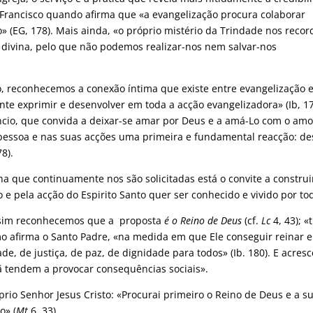
 Francisco quando afirma que «a evangelização procura colaborar
» (EG, 178). Mais ainda, «o próprio mistério da Trindade nos recor
ivina, pelo que não podemos realizar-nos nem salvar-nos
o, reconhecemos a conexão íntima que existe entre evangelização 
 exprimir e desenvolver em toda a acção evangelizadora» (Ib, 17
cio, que convida a deixar-se amar por Deus e a amá-Lo com o am
essoa e nas suas acções uma primeira e fundamental reacção: des
8).
 que continuamente nos são solicitadas está o convite a construi
 e pela acção do Espirito Santo quer ser conhecido e vivido por to
assim reconhecemos que a proposta
é o Reino de Deus
(cf.
Lc
4, 43); «
 afirma o Santo Padre, «na medida em que Ele conseguir reinar e
de, de justiça, de paz, de dignidade para todos» (Ib. 180). E acres
ã tendem a provocar consequências sociais».
prio Senhor Jesus Cristo: «Procurai primeiro o Reino de Deus e a s
o» (
Mt
6, 33).