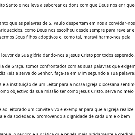
ito Santo e nos leva a saborear os dons com que Deus nos enrique
canto que as palavras de S. Paulo despertam em nós a convidar-nos
enriquecidos, como Deus nos escolheu desde sempre para revelar 
sermos Seus filhos adoptivos e, como tal, maravilharmo-nos pela
louvor da Sua glória dando-nos a Jesus Cristo por todos esperado.
eia de Graça, somos confrontados com as suas palavras que exigem
diz «eis a serva do Senhor, faça-se em Mim segundo a Tua palavra
e a instituição de um Leitor para a nossa Igreja diocesana senti
mo objectivo da sua missão ser como Jesus Cristo, serva no meio
e ao leitorado um convite vivo e exemplar para que a Igreja realize
soa e da sociedade, promovendo a dignidade de cada um e o bem
Igreja, o serviço é a prática que revela mais nitidamente a credibi