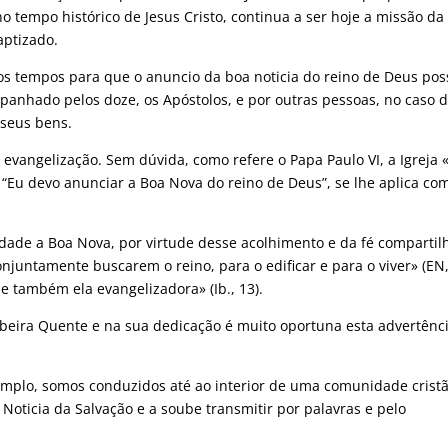
no tempo histórico de Jesus Cristo, continua a ser hoje a missão da
aptizado.
dos tempos para que o anuncio da boa noticia do reino de Deus pos
panhado pelos doze, os Apóstolos, e por outras pessoas, no caso 
seus bens.
evangelização. Sem dúvida, como refere o Papa Paulo VI, a Igreja 
, “Eu devo anunciar a Boa Nova do reino de Deus”, se lhe aplica co
ade a Boa Nova, por virtude desse acolhimento e da fé compartil
untamente buscarem o reino, para o edificar e para o viver» (EN,
também ela evangelizadora» (Ib., 13).
ibeira Quente e na sua dedicação é muito oportuna esta advertênc
emplo, somos conduzidos até ao interior de uma comunidade crist
Noticia da Salvação e a soube transmitir por palavras e pelo