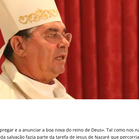
 pregar e a anunciar a boa nova do reino de Deus». Tal como nos n
da salvação fazia parte da tarefa de Jesus de Nazaré que percorri