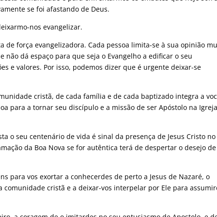
vamente se foi afastando de Deus.
deixarmo-nos evangelizar.
 de força evangelizadora. Cada pessoa limita-se à sua opinião mu
e não dá espaço para que seja o Evangelho a edificar o seu
es e valores. Por isso, podemos dizer que é urgente deixar-se
omunidade cristã, de cada família e de cada baptizado integra a vo
oa para a tornar seu discípulo e a missão de ser Apóstolo na Igrej
sta o seu centenário de vida é sinal da presença de Jesus Cristo n
lamação da Boa Nova se for autêntica terá de despertar o desejo de
ens para vos exortar a conhecerdes de perto a Jesus de Nazaré, o
a comunidade cristã e a deixar-vos interpelar por Ele para assumi
iro, a coragem de o imitardes no seu entusiasmo de Apostolo, e d