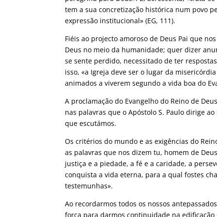
tem a sua concretização histórica num povo p
expressão institucional» (EG, 111).
Fiéis ao projecto amoroso de Deus Pai que no
Deus no meio da humanidade; quer dizer anunc
se sente perdido, necessitado de ter respost
isso, «a Igreja deve ser o lugar da misericórd
animados a viverem segundo a vida boa do Eva
A proclamação do Evangelho do Reino de Deus 
nas palavras que o Apóstolo S. Paulo dirige ao
que escutámos.
Os critérios do mundo e as exigências do Rei
as palavras que nos dizem tu, homem de Deus 
justiça e a piedade, a fé e a caridade, a per
conquista a vida eterna, para a qual fostes ch
testemunhas».
Ao recordarmos todos os nossos antepassados
força para darmos continuidade na edificação