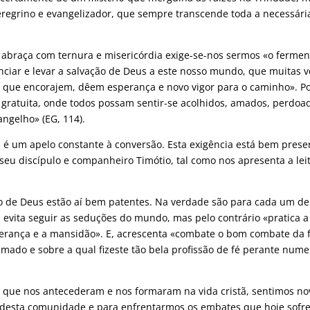
eregrino e evangelizador, que sempre transcende toda a necessári
s abraça com ternura e misericórdia exige-se-nos sermos «o fermen
iar e levar a salvação de Deus a este nosso mundo, que muitas v
as que encorajem, dêem esperança e novo vigor para o caminho». P
ia gratuita, onde todos possam sentir-se acolhidos, amados, perdoa
ngelho» (EG, 114).
é um apelo constante à conversão. Esta exigência está bem prese
 seu discípulo e companheiro Timótio, tal como nos apresenta a lei
no de Deus estão aí bem patentes. Na verdade são para cada um de
evita seguir as seduções do mundo, mas pelo contrário «pratica a
severança e a mansidão». E, acrescenta «combate o bom combate da f
amado e sobre a qual fizeste tão bela profissão de fé perante num
 que nos antecederam e nos formaram na vida cristã, sentimos no
 desta comunidade e para enfrentarmos os embates que hoje sofre