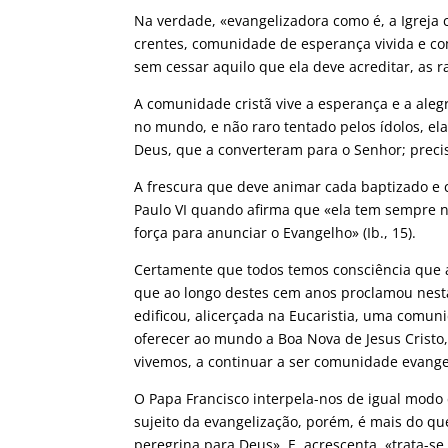
Na verdade, «evangelizadora como é, a Igreja
crentes, comunidade de esperança vivida e c
sem cessar aquilo que ela deve acreditar, as
A comunidade cristã vive a esperança e a ale
no mundo, e não raro tentado pelos ídolos, el
Deus, que a converteram para o Senhor; precis
A frescura que deve animar cada baptizado e 
Paulo VI quando afirma que «ela tem sempre ne
força para anunciar o Evangelho» (Ib., 15).
Certamente que todos temos consciência que 
que ao longo destes cem anos proclamou nesta 
edificou, alicerçada na Eucaristia, uma comu
oferecer ao mundo a Boa Nova de Jesus Cris
vivemos, a continuar a ser comunidade evange
O Papa Francisco interpela-nos de igual modo 
sujeito da evangelização, porém, é mais do qu
peregrina para Deus». E, acrescenta, «trata-