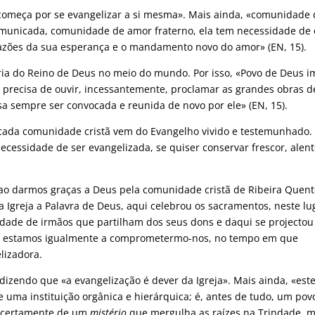
 começa por se evangelizar a si mesma». Mais ainda, «comunidade
omunicada, comunidade de amor fraterno, ela tem necessidade de 
 razões da sua esperança e o mandamento novo do amor» (EN, 15).
gria do Reino de Deus no meio do mundo. Por isso, «Povo de Deus i
a precisa de ouvir, incessantemente, proclamar as grandes obras d
a sempre ser convocada e reunida de novo por ele» (EN, 15).
cada comunidade cristã vem do Evangelho vivido e testemunhado. 
cessidade de ser evangelizada, se quiser conservar frescor, alent
ao darmos graças a Deus pela comunidade cristã de Ribeira Quen
Igreja a Palavra de Deus, aqui celebrou os sacramentos, neste lu
nidade de irmãos que partilham dos seus dons e daqui se projectou
to, estamos igualmente a comprometermo-nos, no tempo em que
lizadora.
dizendo que «a evangelização é dever da Igreja». Mais ainda, «est
e uma instituição orgânica e hierárquica; é, antes de tudo, um po
se certamente de um
mistério
que mergulha as raízes na Trindade, 