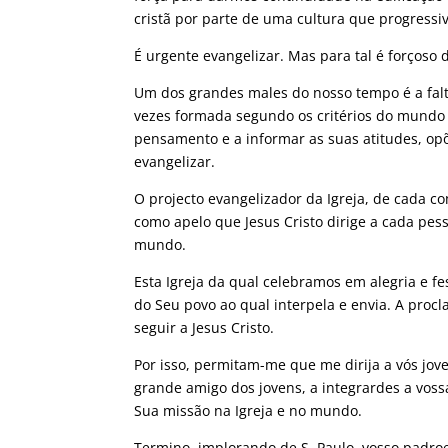
cristã por parte de uma cultura que progressi
É urgente evangelizar. Mas para tal é forçoso 
Um dos grandes males do nosso tempo é a falta
vezes formada segundo os critérios do mundo 
pensamento e a informar as suas atitudes, opõ
evangelizar.
O projecto evangelizador da Igreja, de cada c
como apelo que Jesus Cristo dirige a cada pess
mundo.
Esta Igreja da qual celebramos em alegria e fe
do Seu povo ao qual interpela e envia. A proc
seguir a Jesus Cristo.
Por isso, permitam-me que me dirija a vós jov
grande amigo dos jovens, a integrardes a voss
Sua missão na Igreja e no mundo.
Termino, implorando de S. Paulo, vosso padroe