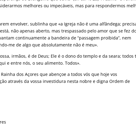
onsiderarmos melhores ou impecáveis, mas para respondermos mel
xarem envolver, sublinha que «a Igreja não é uma alfândega; precis
 está, não apenas aberto, mas trespassado pelo amor que se fez do
evantam continuamente a bandeira de “passagem proibida”, nem
ando-me de algo que absolutamente não é meu».
nossa, irmãos, é de Deus; Ele é o dono do templo e da seara; todos
ui e entre nós, o seu alimento. Todos».
Rainha dos Açores que abençoe a todos vós que hoje vos
ção através da vossa investidura nesta nobre e digna Ordem de
res