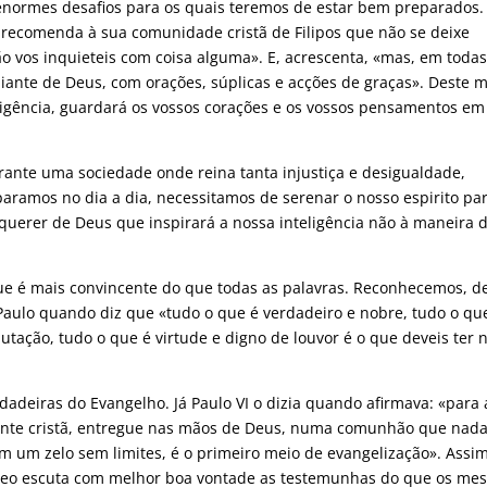
enormes desafios para os quais teremos de estar bem preparados. 
o recomenda à sua comunidade cristã de Filipos que não se deixe
ão vos inquieteis com coisa alguma». E, acrescenta, «mas, em todas
diante de Deus, com orações, súplicas e acções de graças». Deste 
eligência, guardará os vossos corações e os vossos pensamentos em
erante uma sociedade onde reina tanta injustiça e desigualdade,
ramos no dia a dia, necessitamos de serenar o nosso espirito pa
querer de Deus que inspirará a nossa inteligência não à maneira 
ue é mais convincente do que todas as palavras. Reconhecemos, d
Paulo quando diz que «tudo o que é verdadeiro e nobre, tudo o qu
utação, tudo o que é virtude e digno de louvor é o que deveis ter 
adeiras do Evangelho. Já Paulo VI o dizia quando afirmava: «para 
ente cristã, entregue nas mãos de Deus, numa comunhão que nad
m um zelo sem limites, é o primeiro meio de evangelização». Assi
escuta com melhor boa vontade as testemunhas do que os mes