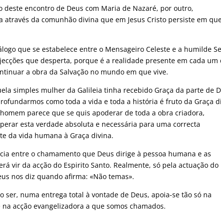
o deste encontro de Deus com Maria de Nazaré, por outro,
a através da comunhão divina que em Jesus Cristo persiste em qu
álogo que se estabelece entre o Mensageiro Celeste e a humilde S
bjecções que desperta, porque é a realidade presente em cada um
ontinuar a obra da Salvação no mundo em que vive.
ela simples mulher da Galileia tinha recebido Graça da parte de 
fundarmos como toda a vida e toda a história é fruto da Graça di
homem parece que se quis apoderar de toda a obra criadora,
uperar esta verdade absoluta e necessária para uma correcta
nte da vida humana à Graça divina.
ância entre o chamamento que Deus dirige à pessoa humana e as
á vir da acção do Espirito Santo. Realmente, só pela actuação do
eus nos diz quando afirma: «Não temas».
 ser, numa entrega total à vontade de Deus, apoia-se tão só na
 e na acção evangelizadora a que somos chamados.