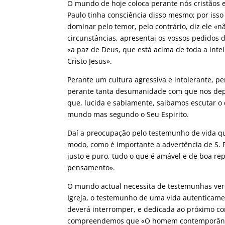
O mundo de hoje coloca perante nós cristãos 
Paulo tinha consciência disso mesmo; por iss
dominar pelo temor, pelo contrário, diz ele «n
circunstâncias, apresentai os vossos pedidos 
«a paz de Deus, que está acima de toda a int
Cristo Jesus».
Perante um cultura agressiva e intolerante, p
perante tanta desumanidade com que nos depa
que, lucida e sabiamente, saibamos escutar o 
mundo mas segundo o Seu Espirito.
Daí a preocupação pelo testemunho de vida q
modo, como é importante a advertência de S. 
justo e puro, tudo o que é amável e de boa rep
pensamento».
O mundo actual necessita de testemunhas verd
Igreja, o testemunho de uma vida autenticam
deverá interromper, e dedicada ao próximo co
compreendemos que «O homem contemporâneo 