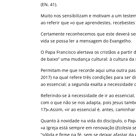
(EN, 41).
Muito nos sensibilizam e motivam a um testem
ao referir que «o que aprendestes, recebestes 
Certamente reconhecemos que este deverá ser 
vida se possa ler a mensagem do Evangelho.
O Papa Francisco alertava os cristãos a partir 
de baixo” uma mudança cultural: à cultura da 
Permitam-me que recorde aqui uma outra pass
2017) na qual refere três condições para ser di
ao essencial; a segunda exalta a necessidade d
Referindo-se à necessidade de ir ao essencial
com o que não se nos adapta, pois Jesus também
17)».Assim, «ir ao essencial é, antes, caminh
Quanto à novidade na vida do discípulo, o Pap
«a Igreja está sempre em renovação (
Ecclesia 
“sólida e firme na fé, sem se deixar afastar d