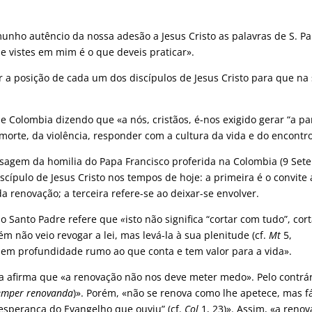
unho autêncio da nossa adesão a Jesus Cristo as palavras de S. Pa
e vistes em mim é o que deveis praticar».
a posição de cada um dos discípulos de Jesus Cristo para que na
de Colombia dizendo que «a nós, cristãos, é-nos exigido gerar “a par
morte, da violência, responder com a cultura da vida e do encontro
agem da homilia do Papa Francisco proferida na Colombia (9 Set
scípulo de Jesus Cristo nos tempos de hoje: a primeira é o convite a
a renovação; a terceira refere-se ao deixar-se envolver.
, o Santo Padre refere que
«
isto não significa “cortar com tudo”, cor
 não veio revogar a lei, mas levá-la à sua plenitude (cf.
Mt
5,
ar em profundidade rumo ao que conta e tem valor para a vida».
a afirma que «a renovação não nos deve meter medo». Pelo contrár
semper renovanda
)». Porém, «não se renova como lhe apetece, mas fá
a esperança do Evangelho que ouviu” (cf.
Col
1, 23)». Assim, «a reno