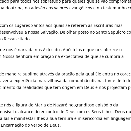
ificado para todos nós sobretudo para queles que se vão comprome
sua doutrina, na adesão aos valores evangélicos e no testemunho c
 com os Lugares Santos aos quais se referem as Escrituras mas
esenvolveu a nossa Salvação. De olhar posto no Santo Sepulcro co
do Ressuscitado.
ue nos é narrada nos Actos dos Apóstolos e que nos oferece o
m Nossa Senhora em oração na expectativa de que se cumpra a
a de maneira sublime através da oração pela qual Ele entra no cora
 viver a experiência maravilhosa da comunhão divina, fonte de todo
ecimento da realidades que têm origem em Deus e nos projectam p
te nós a figura de Maria de Nazaré no grandioso episódio da
ensível o alcance do encontro de Deus com os Seus filhos. Deus q
á-las e manifestar-lhes a Sua ternura e misericórdia em linguage
a Encarnação do Verbo de Deus.