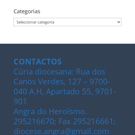
Categorias
Categorias
CONTACTOS
Cúria diocesana: Rua dos
Canos Verdes, 127 – 9700-
040 A.H, Apartado 55, 9701-
901
Angra do Heroísmo.
295216670; Fax 295216661;
diocese.angra@gmail.com