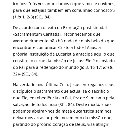
irmãos: ”nós vos anunciamos o que vimos e ouvimos,
para que estejais também em comunhão connosco”»
(
1 Jo
1, 2-3) (SC., 84).
De acordo com o texto da Exortação post-sinodal
«Sacramentum Caritatis», reconhecemos que
«verdadeiramente não há nada de mais belo do que
encontrar e comunicar Cristo a todos! Aliás, a
própria instituição da Eucaristia antecipa aquilo que
constitui o cerne da missão de Jesus: Ele é o enviado
do Pai para a redenção do mundo (
Jo
3, 16-17;
Rm
8,
32)» (SC., 84).
Na verdade, «na Última Ceia, Jesus entrega aos seus
discípulos o sacramento que actualiza o sacrifício
que Ele, em obediência ao Pai, fez de Si mesmo pela
salvação de todos nós» (SC., 84). Deste modo, «não
podemos abeirar-nos da mesa eucarística sem nos
deixarmos arrastar pelo movimento da missão que,
partindo do próprio Coração de Deus, visa atingir