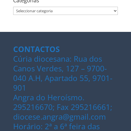
Categorias
Categorias
CONTACTOS
Cúria diocesana: Rua dos
Canos Verdes, 127 – 9700-
040 A.H, Apartado 55, 9701-
901
Angra do Heroísmo.
295216670; Fax 295216661;
diocese.angra@gmail.com
Horário: 2ª a 6ª feira das