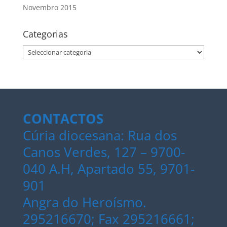
Novembro 2015
Categorias
Categorias
CONTACTOS
Cúria diocesana: Rua dos
Canos Verdes, 127 – 9700-
040 A.H, Apartado 55, 9701-
901
Angra do Heroísmo.
295216670; Fax 295216661;