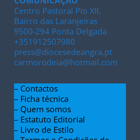
COMUNICAÇÃO
Centro Pastoral Pio XII,
Bairro das Laranjeiras
9500-294 Ponta Delgada
+351912507980
press@diocesedeangra.pt
carmorodeia@hotmail.com
– Contactos
– Ficha técnica
– Quem somos
– Estatuto Editorial
– Livro de Estilo