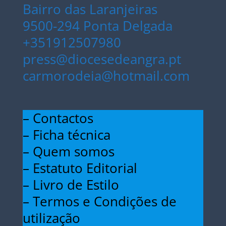
Bairro das Laranjeiras
9500-294 Ponta Delgada
+351912507980
press@diocesedeangra.pt
carmorodeia@hotmail.com
– Contactos
– Ficha técnica
– Quem somos
– Estatuto Editorial
– Livro de Estilo
– Termos e Condições de
utilização